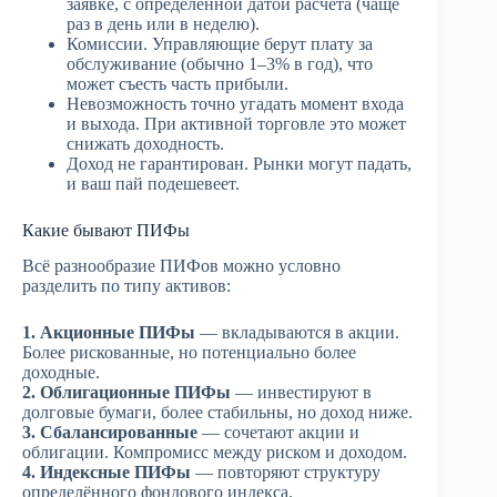
заявке, с определённой датой расчёта (чаще
раз в день или в неделю).
Комиссии. Управляющие берут плату за
обслуживание (обычно 1–3% в год), что
может съесть часть прибыли.
Невозможность точно угадать момент входа
и выхода. При активной торговле это может
снижать доходность.
Доход не гарантирован. Рынки могут падать,
и ваш пай подешевеет.
Какие бывают ПИФы
Всё разнообразие ПИФов можно условно
разделить по типу активов:
1. Акционные ПИФы
— вкладываются в акции.
Более рискованные, но потенциально более
доходные.
2. Облигационные ПИФы
— инвестируют в
долговые бумаги, более стабильны, но доход ниже.
3. Сбалансированные
— сочетают акции и
облигации. Компромисс между риском и доходом.
4. Индексные ПИФы
— повторяют структуру
определённого фондового индекса.