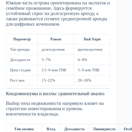
Южная часть острова ориентирована на экспатов и
семейное проживание. Здесь формируется
устойчивый спрос на долгосрочную аренду, а
также развивается сегмент среднесрочной аренды
для цифровых кочевников.
Параметр
Раваи
Най Харн
Тип аренды
долгосрочная
краткосрочная
Доходность
5–7%
6–8%
Цена студии
3.5–6 млн THB
5–9 млн THB
Рост цен
15–22%
20–30%
Кондоминиумы и виллы: сравнительный анализ
Выбор типа недвижимости напрямую влияет на
стратегию инвестирования и уровень
вовлеченности владельца.
Тип актива
Вход
Доходность
Ликвидность
Особ