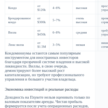
от
прос
Кондо
4–6%
высокая
$120k
упра
Брендированное
от
очень
пре
5–7%
кондо
$300k
высокая
серв
от
треб
Вилла
6–8%
средняя
$450k
упра
от
ниш
Люкс вилла
3–5%
низкая
$1.5M
сегм
Кондоминиумы остаются самым популярным
инструментом для иностранных инвесторов
благодаря прозрачной системе владения и высокой
ликвидности. Виллы, в свою очередь,
демонстрируют более высокий рост
капитализации, но требуют профессионального
управления и большего участия владельца.
Экономика инвестиций и реальные расходы
Доходность на Пхукете нельзя оценивать только по
валовым показателям аренды. Чистая прибыль
формируется после учета операционных расходов,