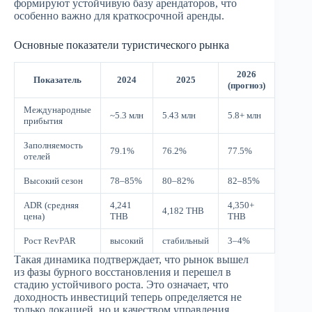
формируют устойчивую базу арендаторов, что
особенно важно для краткосрочной аренды.
Основные показатели туристического рынка
2026
Показатель
2024
2025
(прогноз)
Международные
~5.3 млн
5.43 млн
5.8+ млн
прибытия
Заполняемость
79.1%
76.2%
77.5%
отелей
Высокий сезон
78–85%
80–82%
82–85%
ADR (средняя
4,241
4,350+
4,182 THB
цена)
THB
THB
Рост RevPAR
высокий
стабильный
3–4%
Такая динамика подтверждает, что рынок вышел
из фазы бурного восстановления и перешел в
стадию устойчивого роста. Это означает, что
доходность инвестиций теперь определяется не
только локацией, но и качеством управления