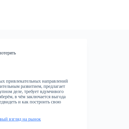
потерять
мых привлекательных направлений
мительным развитием, предлагает
упном деле, требует вдумчивого
зберём, в чём заключается выгода
едвидеть и как построить свою
вый взгляд на рынок