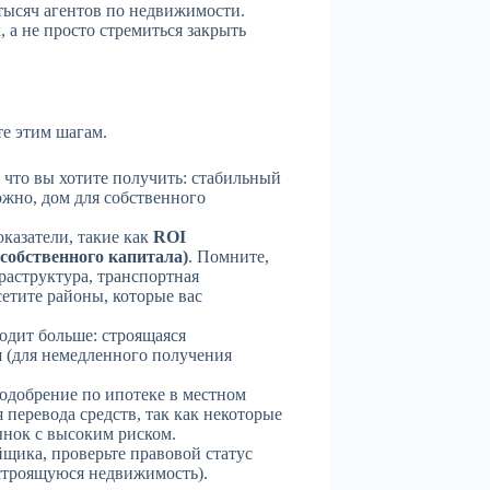
тысяч агентов по недвижимости.
, а не просто стремиться закрыть
е этим шагам.
что вы хотите получить: стабильный
ожно, дом для собственного
казатели, такие как
ROI
собственного капитала)
. Помните,
раструктура, транспортная
етите районы, которые вас
одит больше: строящаяся
я (для немедленного получения
одобрение по ипотеке в местном
я перевода средств, так как некоторые
ынок с высоким риском.
щика, проверьте правовой статус
строящуюся недвижимость).