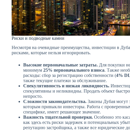
Риски и подводные камни
Несмотря на очевидные преимущества, инвестиции в Дуб
рисками, которые нельзя игнорировать.
Высокие первоначальные затраты.
Для покупки не
минимум
25% первоначального взноса
. Также нео
расходы: сбор за регистрацию собственности (
4% DLD
также текущие платежи за обслуживание.
Спекулятивность и низкая ликвидность.
Инвестици
спекулятивны и неликвидны. Продать объект быстро
непросто.
Сложности законодательства.
Законы Дубая могут з
которым привыкли инвесторы. Работа с проверенны
специфике, имеет решающее значение.
Важность тщательной проверки.
Особенно это кас
как здесь есть риски задержек и потенциальных убы
репутацию застройщика, а также все юридические д