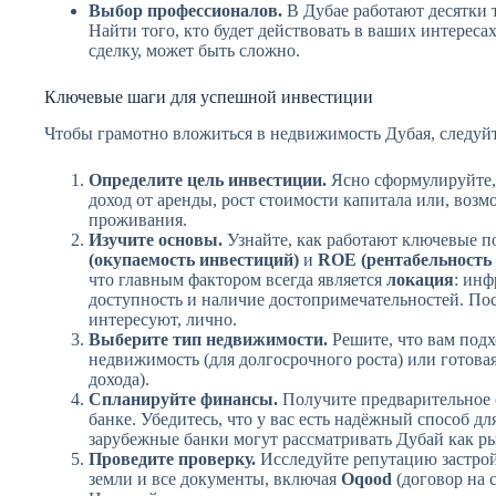
Выбор профессионалов.
В Дубае работают десятки 
Найти того, кто будет действовать в ваших интересах
сделку, может быть сложно.
Ключевые шаги для успешной инвестиции
Чтобы грамотно вложиться в недвижимость Дубая, следуйт
Определите цель инвестиции.
Ясно сформулируйте, 
доход от аренды, рост стоимости капитала или, возм
проживания.
Изучите основы.
Узнайте, как работают ключевые по
(окупаемость инвестиций)
и
ROE (рентабельность 
что главным фактором всегда является
локация
: инф
доступность и наличие достопримечательностей. Пос
интересуют, лично.
Выберите тип недвижимости.
Решите, что вам подх
недвижимость (для долгосрочного роста) или готова
дохода).
Спланируйте финансы.
Получите предварительное 
банке. Убедитесь, что у вас есть надёжный способ дл
зарубежные банки могут рассматривать Дубай как р
Проведите проверку.
Исследуйте репутацию застрой
земли и все документы, включая
Oqood
(договор на 