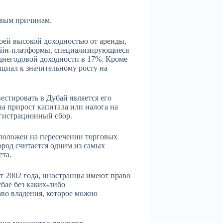
евым причинам.
оей высокой доходностью от аренды,
айн-платформы, специализирующиеся
днегодовой доходности в 17%. Кроме
циал к значительному росту на
стировать в Дубай является его
 на прирост капитала или налога на
гистрационный сбор.
положен на пересечении торговых
род считается одним из самых
ета.
от 2002 года, иностранцы имеют право
бае без каких-либо
аво владения, которое можно