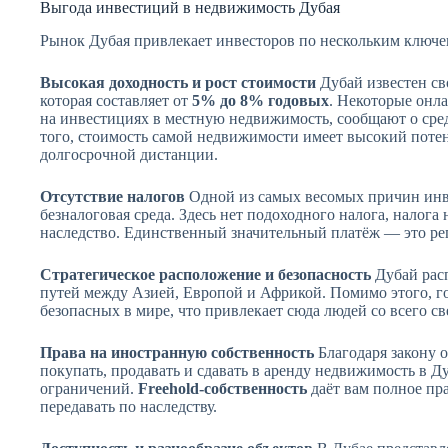
Выгода инвестиций в недвижимость Дубая
Рынок Дубая привлекает инвесторов по нескольким ключ
Высокая доходность и рост стоимости
Дубай известен св
которая составляет от
5% до 8% годовых
. Некоторые онл
на инвестициях в местную недвижимость, сообщают о сре
того, стоимость самой недвижимости имеет высокий потен
долгосрочной дистанции.
Отсутствие налогов
Одной из самых весомых причин инве
безналоговая среда. Здесь нет подоходного налога, налога
наследство. Единственный значительный платёж — это ре
Стратегическое расположение и безопасность
Дубай рас
путей между Азией, Европой и Африкой. Помимо этого, го
безопасных в мире, что привлекает сюда людей со всего св
Права на иностранную собственность
Благодаря закону 
покупать, продавать и сдавать в аренду недвижимость в Ду
ограничений.
Freehold-собственность
даёт вам полное пр
передавать по наследству.