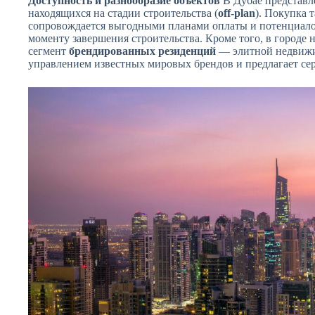
Доступность и разнообразие объектов
В Дубае представл
находящихся на стадии строительства (
off-plan
). Покупка 
сопровождается выгодными планами оплаты и потенциалом
моменту завершения строительства. Кроме того, в городе 
сегмент
брендированных резиденций
— элитной недвижим
управлением известных мировых брендов и предлагает се