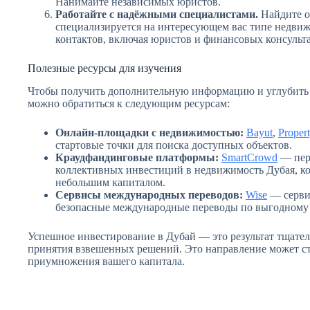
Нанимайте независимых юристов.
Работайте с надёжными специалистами.
Найдите о
специализируется на интересующем вас типе недвиж
контактов, включая юристов и финансовых консульт
Полезные ресурсы для изучения
Чтобы получить дополнительную информацию и углубить с
можно обратиться к следующим ресурсам:
Онлайн-площадки с недвижимостью:
Bayut
,
Proper
стартовые точки для поиска доступных объектов.
Краудфандинговые платформы:
SmartCrowd
— перв
коллективных инвестиций в недвижимость Дубая, ко
небольшим капиталом.
Сервисы международных переводов:
Wise
— сервис
безопасные международные переводы по выгодному 
Успешное инвестирование в Дубай — это результат тщате
принятия взвешенных решений. Это направление может с
приумножения вашего капитала.