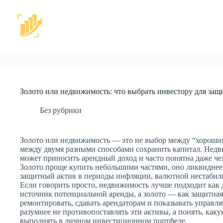
Перейти
к
сути
Золото или недвижимость: что выбрать инвестору для защ
Без рубрики
Золото или недвижимость — это не выбор между “хорошим
между двумя разными способами сохранить капитал. Недв
может приносить арендный доход и часто понятна даже че
Золото проще купить небольшими частями, оно ликвиднее 
защитный актив в периоды инфляции, валютной нестабиль
Если говорить просто, недвижимость лучше подходит как 
источник потенциальной аренды, а золото — как защитная
ремонтировать, сдавать арендаторам и показывать управл
разумнее не противопоставлять эти активы, а понять, как
выполнять в личном инвестиционном портфеле.