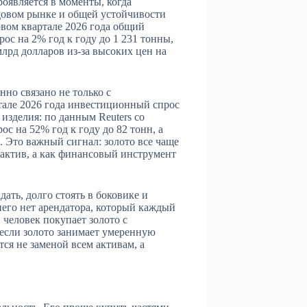
роявляется в моменты, когда
ндовом рынке и общей устойчивости
рвом квартале 2026 года общий
ос на 2% год к году до 1 231 тонны,
млрд долларов из-за высоких цен на
но связано не только с
тале 2026 года инвестиционный спрос
изделия: по данным Reuters со
с на 52% год к году до 82 тонн, а
. Это важный сигнал: золото все чаще
 актив, а как финансовый инструмент
ать, долго стоять в боковике и
 него нет арендатора, который каждый
 человек покупает золото с
 если золото занимает умеренную
ся не заменой всем активам, а