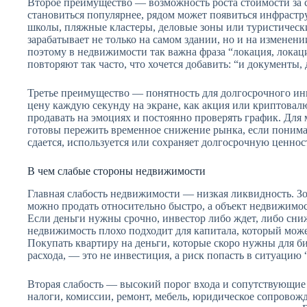
Второе преимущество — возможность роста стоимости за с
становиться популярнее, рядом может появиться инфрастру
школы, пляжные кластеры, деловые зоны или туристически
зарабатывает не только на самом здании, но и на измене
поэтому в недвижимости так важна фраза “локация, локация
повторяют так часто, что хочется добавить: “и документы
Третье преимущество — понятность для долгосрочного ин
цену каждую секунду на экране, как акция или криптовалю
продавать на эмоциях и постоянно проверять график. Для
готовы пережить временное снижение рынка, если понимаю
сдается, используется или сохраняет долгосрочную ценнос
В чем слабые стороны недвижимости
Главная слабость недвижимости — низкая ликвидность. З
можно продать относительно быстро, а объект недвижимос
Если деньги нужны срочно, инвестор либо ждет, либо сни
недвижимость плохо подходит для капитала, который мож
Покупать квартиру на деньги, которые скоро нужны для би
расхода, — это не инвестиция, а риск попасть в ситуацию “
Вторая слабость — высокий порог входа и сопутствующие
налоги, комиссии, ремонт, мебель, юридическое сопровож