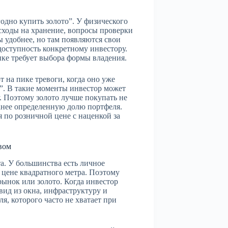
одно купить золото”. У физического
сходы на хранение, вопросы проверки
удобнее, но там появляются свои
доступность конкретному инвестору.
ике требует выбора формы владения.
т на пике тревоги, когда оно уже
е”. В такие моменты инвестор может
. Поэтому золото лучше покупать не
анее определенную долю портфеля.
я по розничной цене с наценкой за
вом
. У большинства есть личное
и цене квадратного метра. Поэтому
ынок или золото. Когда инвестор
вид из окна, инфраструктуру и
я, которого часто не хватает при