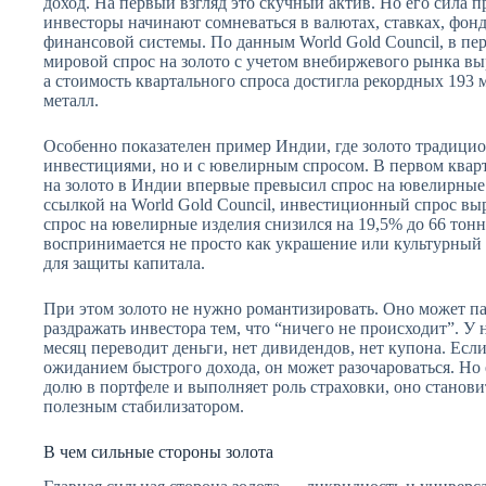
доход. На первый взгляд это скучный актив. Но его сила п
инвесторы начинают сомневаться в валютах, ставках, фо
финансовой системы. По данным World Gold Council, в пе
мировой спрос на золото с учетом внебиржевого рынка выр
а стоимость квартального спроса достигла рекордных 193 
металл.
Особенно показателен пример Индии, где золото традицион
инвестициями, но и с ювелирным спросом. В первом квар
на золото в Индии впервые превысил спрос на ювелирные 
ссылкой на World Gold Council, инвестиционный спрос выро
спрос на ювелирные изделия снизился на 19,5% до 66 тонн
воспринимается не просто как украшение или культурный
для защиты капитала.
При этом золото не нужно романтизировать. Оно может пад
раздражать инвестора тем, что “ничего не происходит”. У
месяц переводит деньги, нет дивидендов, нет купона. Если
ожиданием быстрого дохода, он может разочароваться. Но
долю в портфеле и выполняет роль страховки, оно становит
полезным стабилизатором.
В чем сильные стороны золота