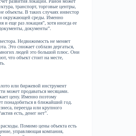
чет развития локации. Район может
ктура, транспорт, торговые центры,
е объекты. В таких случаях инвестор
нии окружающей среды. Именно
 и еще раз локация”, хотя иногда ее
, документы, документы”.
вестора. Недвижимость не меняет
та. Это снижает соблазн дергаться,
 многих людей это большой плюс. Они
т, что объект стоит на месте,
ть.
олото или биржевой инструмент
ти может продаваться месяцами.
жает цену. Именно поэтому
ет понадобиться в ближайший год.
знеса, переезда или крупного
актив есть, денег нет”.
 расходы. Помимо цены объекта есть
дение, управляющая компания,