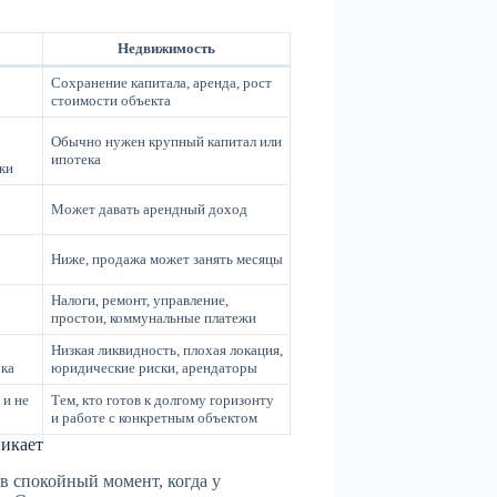
Недвижимость
Сохранение капитала, аренда, рост
стоимости объекта
Обычно нужен крупный капитал или
ипотека
ки
Может давать арендный доход
Ниже, продажа может занять месяцы
Налоги, ремонт, управление,
простои, коммунальные платежи
Низкая ликвидность, плохая локация,
ока
юридические риски, арендаторы
 и не
Тем, кто готов к долгому горизонту
и работе с конкретным объектом
никает
в спокойный момент, когда у