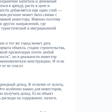
сохранение капитала и денежный
ьcя в аренду, расти в цене и
мости добавляется еще один слой —
ком регионе может быть связан с
номикой инвестора. Именно поэтому
и других направлений, где
ю туристической и миграционной
н и тот же город может дать
рмата объекта, стадии строительства,
мной презентации почти любой
ость”, но в реальности инвестор
 экономическую конструкцию. И если
 ее не спасут.
ендный доход. В отличие от золота,
то особенно важно для инвесторов,
но получать доход. Если объект
 расходы на содержание, налоги,