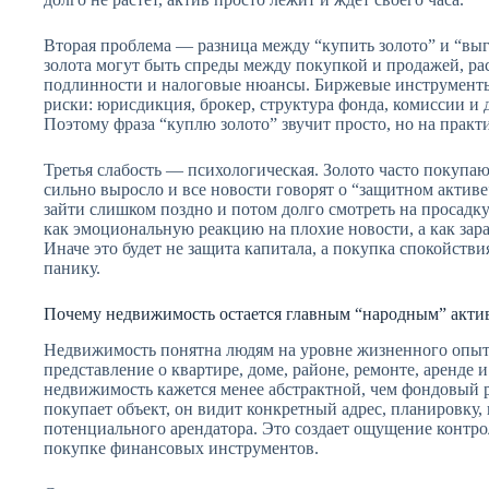
Вторая проблема — разница между “купить золото” и “выг
золота могут быть спреды между покупкой и продажей, ра
подлинности и налоговые нюансы. Биржевые инструменты 
риски: юрисдикция, брокер, структура фонда, комиссии и 
Поэтому фраза “куплю золото” звучит просто, но на практ
Третья слабость — психологическая. Золото часто покупаю
сильно выросло и все новости говорят о “защитном актив
зайти слишком поздно и потом долго смотреть на просадку
как эмоциональную реакцию на плохие новости, а как зар
Иначе это будет не защита капитала, а покупка спокойстви
панику.
Почему недвижимость остается главным “народным” акти
Недвижимость понятна людям на уровне жизненного опыта
представление о квартире, доме, районе, ремонте, аренде 
недвижимость кажется менее абстрактной, чем фондовый р
покупает объект, он видит конкретный адрес, планировку, 
потенциального арендатора. Это создает ощущение контрол
покупке финансовых инструментов.