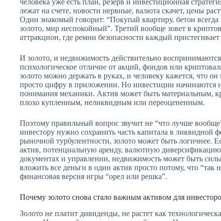
человека уже есть план, резерв и инвестиционная стратегия
лежат на счете, новости нервные, валюта скачет, цены раст
Один знакомый говорит: “Покупай квартиру, бетон всегда 
золото, мир неспокойный”. Третий вообще зовет в криптов
аттракцион, где ремни безопасности каждый пристегивает 
И золото, и недвижимость действительно воспринимаются
психологическое отличие от акций, фондов или криптова
золото можно держать в руках, и человеку кажется, что он 
просто цифру в приложении. Но инвестиции начинаются н
понимания механики. Актив может быть материальным, к
плохо купленным, неликвидным или переоцененным.
Поэтому правильный вопрос звучит не “что лучше вообще”
инвестору нужно сохранить часть капитала в ликвидной ф
рыночной турбулентности, золото может быть логичнее. Е
актив, потенциальную аренду, валютную диверсификацию и
документах и управлении, недвижимость может быть сильн
вложить все деньги в один актив просто потому, что “так н
финансовая версия игры “орел или решка”.
Почему золото снова стало важным активом для инвестор
Золото не платит дивиденды, не растет как технологическ