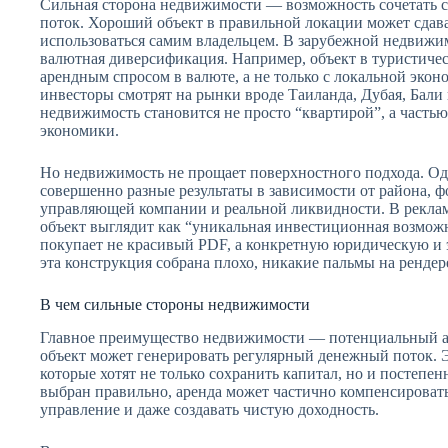
Сильная сторона недвижимости — возможность сочетать 
поток. Хороший объект в правильной локации может сдават
использоваться самим владельцем. В зарубежной недвижи
валютная диверсификация. Например, объект в туристичес
арендным спросом в валюте, а не только с локальной эко
инвесторы смотрят на рынки вроде Таиланда, Дубая, Бали 
недвижимость становится не просто “квартирой”, а часть
экономики.
Но недвижимость не прощает поверхностного подхода. Оди
совершенно разные результаты в зависимости от района, фо
управляющей компании и реальной ликвидности. В рекла
объект выглядит как “уникальная инвестиционная возможн
покупает не красивый PDF, а конкретную юридическую и
эта конструкция собрана плохо, никакие пальмы на рендере
В чем сильные стороны недвижимости
Главное преимущество недвижимости — потенциальный ар
объект может генерировать регулярный денежный поток. Э
которые хотят не только сохранить капитал, но и постепен
выбран правильно, аренда может частично компенсировать
управление и даже создавать чистую доходность.