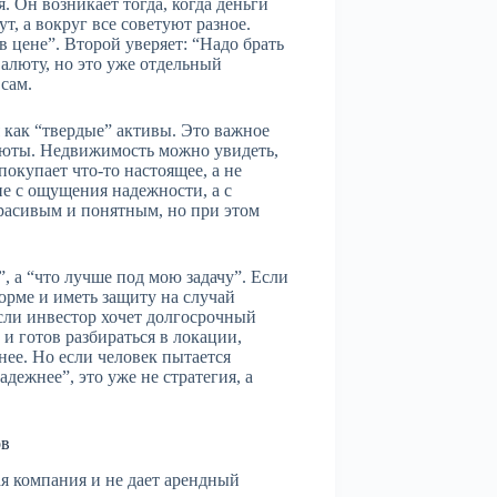
. Он возникает тогда, когда деньги
ут, а вокруг все советуют разное.
в цене”. Второй уверяет: “Надо брать
алюту, но это уже отдельный
сам.
 как “твердые” активы. Это важное
люты. Недвижимость можно увидеть,
покупает что-то настоящее, а не
е с ощущения надежности, а с
расивым и понятным, но при этом
, а “что лучше под мою задачу”. Если
орме и иметь защиту на случай
сли инвестор хочет долгосрочный
 готов разбираться в локации,
ее. Но если человек пытается
адежнее”, это уже не стратегия, а
ов
ая компания и не дает арендный