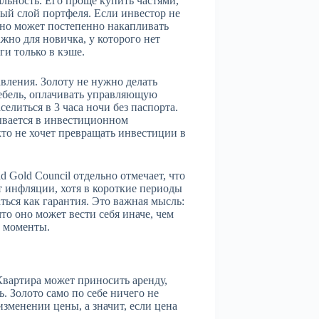
льность. Его проще купить частями,
ый слой портфеля. Если инвестор не
авно может постепенно накапливать
жно для новичка, у которого нет
ги только в кэше.
вления. Золоту не нужно делать
 мебель, оплачивать управляющую
елиться в 3 часа ночи без паспорта.
ывается в инвестиционном
кто не хочет превращать инвестиции в
 Gold Council отдельно отмечает, что
 инфляции, хотя в короткие периоды
ться как гарантия. Это важная мысль:
что оно может вести себя иначе, чем
е моменты.
Квартира может приносить аренду,
 Золото само по себе ничего не
изменении цены, а значит, если цена