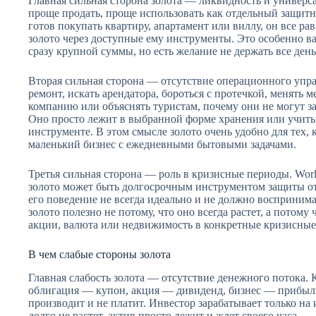
Главная сильная сторона золота — ликвидность и универса
проще продать, проще использовать как отдельный защитн
готов покупать квартиру, апартамент или виллу, он все р
золото через доступные ему инструменты. Это особенно ва
сразу крупной суммы, но есть желание не держать все день
Вторая сильная сторона — отсутствие операционного упра
ремонт, искать арендатора, бороться с протечкой, менять
компанию или объяснять туристам, почему они не могут зас
Оно просто лежит в выбранной форме хранения или учит
инструменте. В этом смысле золото очень удобно для тех, 
маленький бизнес с ежедневными бытовыми задачами.
Третья сильная сторона — роль в кризисные периоды. World
золото может быть долгосрочным инструментом защиты от
его поведение не всегда идеально и не должно воспринима
золото полезно не потому, что оно всегда растет, а потому 
акции, валюта или недвижимость в конкретные кризисны
В чем слабые стороны золота
Главная слабость золота — отсутствие денежного потока. 
облигация — купон, акция — дивиденд, бизнес — прибыль.
производит и не платит. Инвестор зарабатывает только на 
долго не растет, актив просто лежит и ждет своего часа.