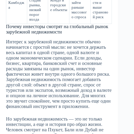
стадия
Кондо и
Камбодж
зайти
сти и
рынка,
городски
а
раньше
выше
низкий
е объекты
массовог
страново
порог
о спроса
й риск
входа
Почему инвесторы смотрят на глобальный рынок
зарубежной недвижимости
Интерес к зарубежной недвижимости обычно
начинается с простой мысли: не хочется держать
весь капитал в одной стране, одной валюте и
одном экономическом сценарии. Если доходы,
бизнес, квартира, банковский счет и основные
расходы завязаны на один рынок, инвестор
фактически живет внутри одного большого риска.
Зарубежная недвижимость помогает добавить
другой слой: объект в другой стране, спрос от
туристов или экспатов, возможный доход в валюте
и опцион на личное использование. Для многих
это звучит спокойнее, чем просто купить еще один
финансовый инструмент в приложении.
Но зарубежная недвижимость — это не только
инвестиции, а еще и история про образ жизни.
Человек смотрит на Пхукет, Бали или Дубай не