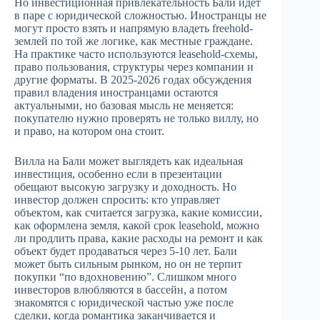
Но инвестиционная привлекательность Бали идет
в паре с юридической сложностью. Иностранцы не
могут просто взять и напрямую владеть freehold-
землей по той же логике, как местные граждане.
На практике часто используются leasehold-схемы,
право пользования, структуры через компании и
другие форматы. В 2025-2026 годах обсуждения
правил владения иностранцами остаются
актуальными, но базовая мысль не меняется:
покупателю нужно проверять не только виллу, но
и право, на котором она стоит.
Вилла на Бали может выглядеть как идеальная
инвестиция, особенно если в презентации
обещают высокую загрузку и доходность. Но
инвестор должен спросить: кто управляет
объектом, как считается загрузка, какие комиссии,
как оформлена земля, какой срок leasehold, можно
ли продлить права, какие расходы на ремонт и как
объект будет продаваться через 5-10 лет. Бали
может быть сильным рынком, но он не терпит
покупки “по вдохновению”. Слишком много
инвесторов влюбляются в бассейн, а потом
знакомятся с юридической частью уже после
сделки, когда романтика заканчивается и