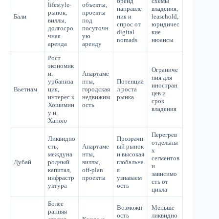
бренд
схемы
lifestyle-
объекты,
направле
владения,
рынок,
проекты
Бали
ния и
leasehold,
виллы,
под
спрос от
юридичес
долгосро
посуточн
digital
кие
чная
ую
nomads
нюансы
аренда
аренду
Рост
экономик
Ограниче
и,
Апартаме
ния для
урбаниза
нты,
Потенциа
иностран
Вьетнам
ция,
городская
л роста
цев и
интерес к
недвижим
рынка
срок
Хошимин
ость
владения
у и
Ханою
Перегрев
Ликвидно
Прозрачн
отдельны
сть,
Апартаме
ый рынок
х
междуна
нты,
и высокая
сегментов
Дубай
родный
виллы,
глобальна
и
капитал,
off-plan
я
зависимо
инфрастр
проекты
узнаваем
сть от
уктура
ость
цикла
Более
Возможн
Меньше
ранняя
ость
ликвидно