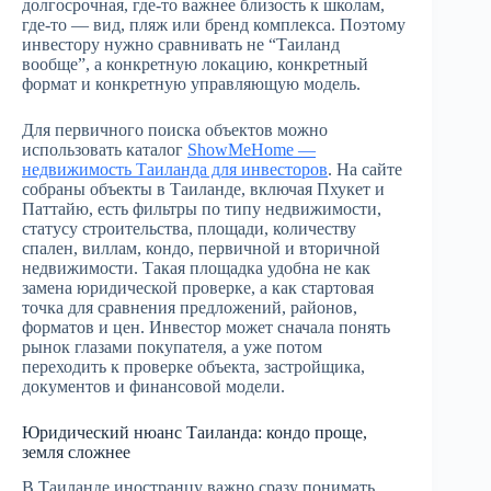
долгосрочная, где-то важнее близость к школам,
где-то — вид, пляж или бренд комплекса. Поэтому
инвестору нужно сравнивать не “Таиланд
вообще”, а конкретную локацию, конкретный
формат и конкретную управляющую модель.
Для первичного поиска объектов можно
использовать каталог
ShowMeHome —
недвижимость Таиланда для инвесторов
. На сайте
собраны объекты в Таиланде, включая Пхукет и
Паттайю, есть фильтры по типу недвижимости,
статусу строительства, площади, количеству
спален, виллам, кондо, первичной и вторичной
недвижимости. Такая площадка удобна не как
замена юридической проверке, а как стартовая
точка для сравнения предложений, районов,
форматов и цен. Инвестор может сначала понять
рынок глазами покупателя, а уже потом
переходить к проверке объекта, застройщика,
документов и финансовой модели.
Юридический нюанс Таиланда: кондо проще,
земля сложнее
В Таиланде иностранцу важно сразу понимать