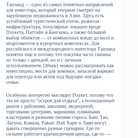
Таиланд — одно из самых понятных направлений
для инвестора, который впервые смотрит на
зарубежную недвижимость в Азии. Здесь есть
устойчивый туристический поток, развитая
инфраструктура, популярные локации вроде
Пхукета, Паттайи и Бангкока, а также большой
выбор объектов — от компактных кондо до вилл и
апартаментов в курортных комплексах. Для
российского и международного инвестора Таиланд
понятен еще и потому, что покупка часто связана
не только с арендой, но и с личным
использованием. Объект можно рассматривать как
инвестицию, место для зимовки, запасной вариант
для переезда или актив под будущие поездки
семьи.
Особенно интересно выглядит Пхукет, потому что
это не просто “остров для отдыха”, а полноценный
рынок с районами, школами, медициной,
торговыми центрами, маринами, пляжными
кластерами и разными типами спроса. Банг Тао,
Лагуна, Камала, Раваи, Най Харн и Лаян могут
давать совершенно разные сценарии. Где-то
сильнее работает краткосрочная аренда, где-то —