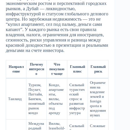
экономическим ростом и перспективой городских
рынков, а Дубай — ликвидностью,
инфраструктурой и статусом глобального делового
центра. Но зарубежная недвижимость — это не
“купил апартамент, сел под пальму, деньги сами
капают”. У каждого рынка есть свои правила
владения, налоги, ограничения для иностранцев,
сезонность, риски управления и разница между
красивой доходностью в презентации и реальными
деньгами на счете инвестора.
Почему
Что
Направл
Главный
Главный
интересн
покупаю
ение
плюс
риск
о
т чаще
Ограниче
Туризм,
Кондо,
Сильный
ния на
Пхукет,
апартаме
туристич
владение
Паттайя,
нты,
еский
землей и
Таиланд
Бангкок,
виллы,
спрос и
foreign
понятный
объекты
развитая
quota в
рынок
под
инфрастр
кондомин
кондо
аренду
уктура
иумах
Междуна
Виллы,
Сильный
Сложные
родный
leasehold-