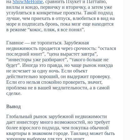
на
ShowMeHome
, сравнить Пхукет и Паттайю,
виллы и кондо, первичку и вторичку, а затем уже
углубляться в конкретные проекты. Такой подход
лучше, чем приехать в отпуск, влюбиться в вид на
море и подписать бронь, пока мозг еще находится
в режиме “кокос, пляж, я все понял”.
Главное — не торопиться. Зарубежная
недвижимость продается через срочность: “остался
последний юнит”, “цена вырастет завтра”,
“инвесторы уже разбирают”, “такого больше не
будет”. Иногда это правда, но чаще рынок никуда
не исчезает за одну ночь. Если объект
действительно хороший, он выдержит проверку.
Если его нельзя спокойно проверить, значит,
проблема не в вашей медлительности, а в самой
сделке.
Вывод
Глобальный рынок зарубежной недвижимости
дает инвестору много возможностей, но требует
более взрослого подхода, чем покупка обычной
квартиры в знакомом городе. Таиланд может быть
хорошим выбором для тех, кто ищет