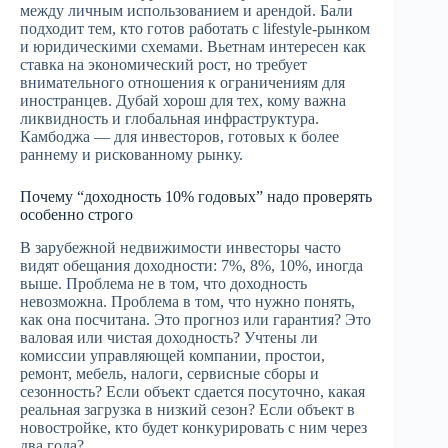
между личным использованием и арендой. Бали
подходит тем, кто готов работать с lifestyle-рынком
и юридическими схемами. Вьетнам интересен как
ставка на экономический рост, но требует
внимательного отношения к ограничениям для
иностранцев. Дубай хорош для тех, кому важна
ликвидность и глобальная инфраструктура.
Камбоджа — для инвесторов, готовых к более
раннему и рискованному рынку.
Почему “доходность 10% годовых” надо проверять
особенно строго
В зарубежной недвижимости инвесторы часто
видят обещания доходности: 7%, 8%, 10%, иногда
выше. Проблема не в том, что доходность
невозможна. Проблема в том, что нужно понять,
как она посчитана. Это прогноз или гарантия? Это
валовая или чистая доходность? Учтены ли
комиссии управляющей компании, простои,
ремонт, мебель, налоги, сервисные сборы и
сезонность? Если объект сдается посуточно, какая
реальная загрузка в низкий сезон? Если объект в
новостройке, кто будет конкурировать с ним через
два года?